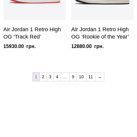
Air Jordan 1 Retro High
Air Jordan 1 Retro High
OG ‘Track Red’
OG ‘Rookie of the Year’
15930.00
грн.
12880.00
грн.
1
2
3
4
…
9
10
11
→