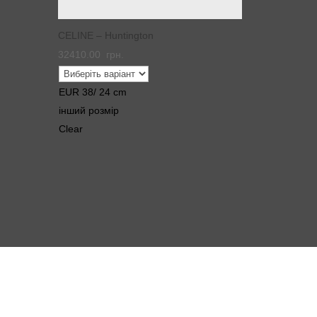
CELINE – Huntington
32410.00
грн.
EUR 38/ 24 cm
інший розмір
Clear