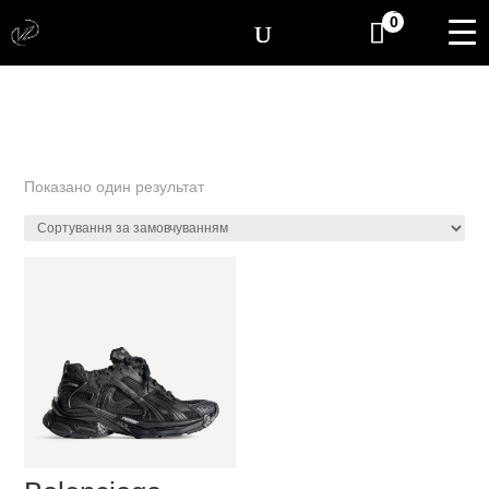
[yith_wcwl_items_coun
0
Показано один результат