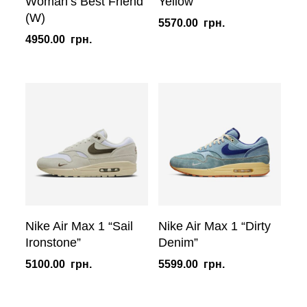
Woman’s Best Friend
Yellow”
(W)
5570.00
грн.
4950.00
грн.
Nike Air Max 1 “Sail
Nike Air Max 1 “Dirty
Ironstone”
Denim”
5100.00
грн.
5599.00
грн.