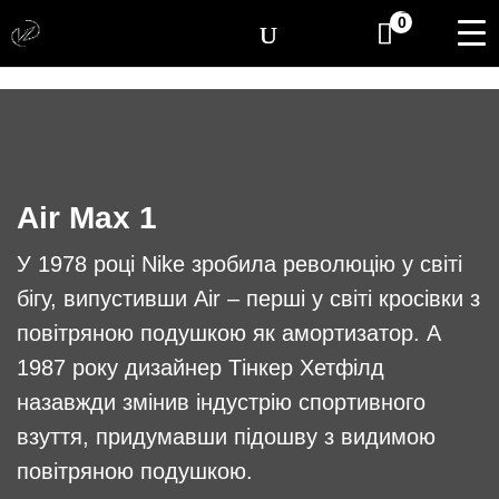
[yith_wcwl_items_coun
0
Air Max 1
У 1978 році Nike зробила революцію у світі
бігу, випустивши Air – перші у світі кросівки з
повітряною подушкою як амортизатор. А
1987 року дизайнер Тінкер Хетфілд
назавжди змінив індустрію спортивного
взуття, придумавши підошву з видимою
повітряною подушкою.