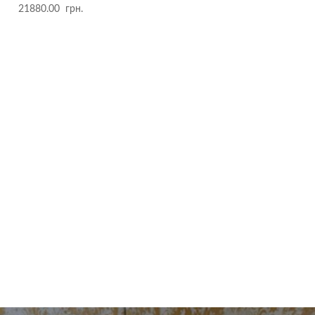
21880.00
грн.
Golden Goose
Golden Goose — це італійський бренд преміум-рівня, який
поєднує розкіш із вуличною естетикою.
Фірмові потертості, унікальні матеріали та ручна робота
кожної пари роблять ці кросівки впізнаваними у всьому світі.
Кожна модель — це індивідуальність, комфорт та стиль, що
не підвладний часу..
Перейти