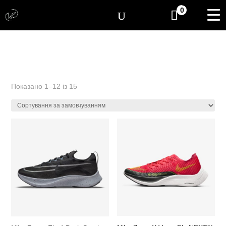
[yith_wcwl_items_coun
0
Показано 1–12 із 15