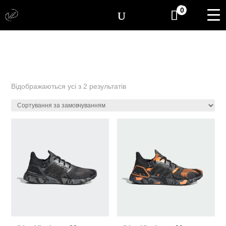
[yith_wcwl_items_coun
0
Відображаються усі з 2 результатів