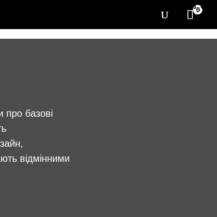
[yith_wcwl_items_coun
0
и про базові
ть
зайн,
ають відмінними