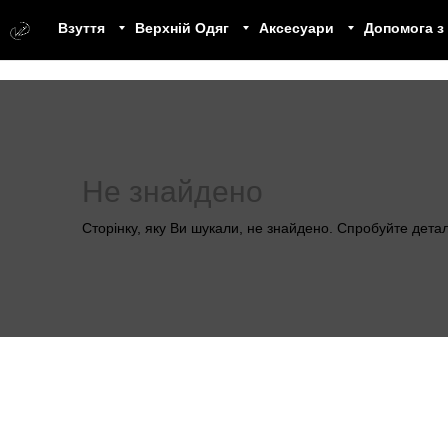
Взуття
Верхній Одяг
Аксесуари
Допомога з
Не знайдено
Сторінку, яку Ви шукали, не знайдено. Спробуйте дета