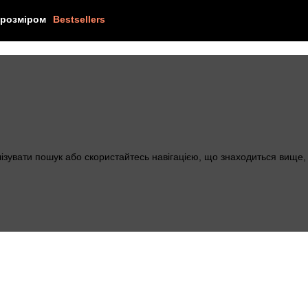
 розміром
Bestsellers
лізувати пошук або скористайтесь навігацією, що знаходиться вище,