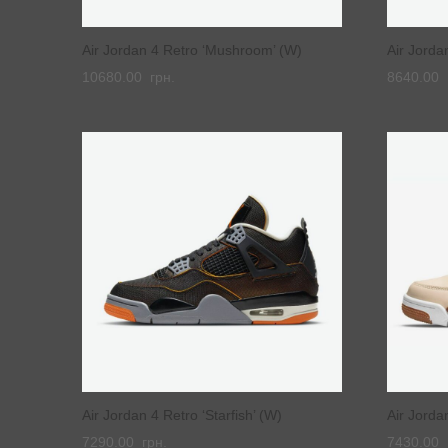
Air Jordan 4 Retro ‘Mushroom’ (W)
Air Jorda
10680.00
грн.
8640.00
Air Jordan 4 Retro ‘Starfish’ (W)
Air Jorda
7290.00
грн.
7430.00