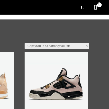
[yith_wcwl_items_coun
0