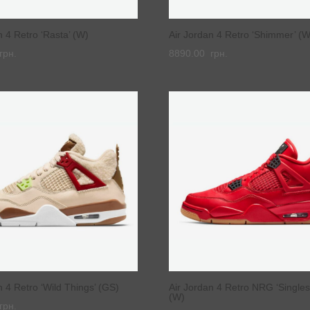
n 4 Retro ‘Rasta’ (W)
Air Jordan 4 Retro ‘Shimmer’ (W
грн.
8890.00
грн.
n 4 Retro ‘Wild Things’ (GS)
Air Jordan 4 Retro NRG ‘Singles
(W)
грн.