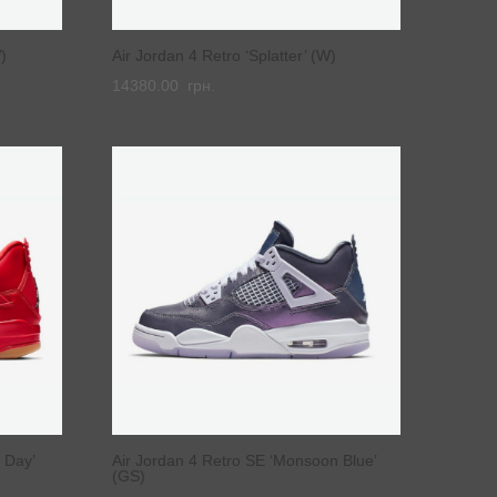
)
Air Jordan 4 Retro ‘Splatter’ (W)
14380.00
грн.
 Day’
Air Jordan 4 Retro SE ‘Monsoon Blue’
(GS)