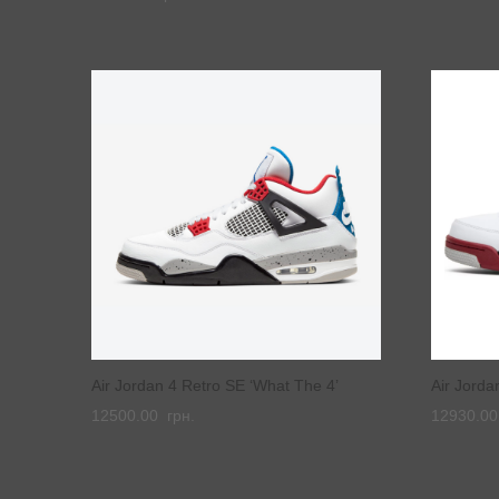
Air Jordan 4 Retro SE ‘What The 4’
Air Jorda
12500.00
грн.
12930.0