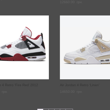
12660.00
грн.
n 4 Retro ‘Fire Red’ 2012
Air Jordan 4 Retro ‘Linen’
0
грн.
14650.00
грн.