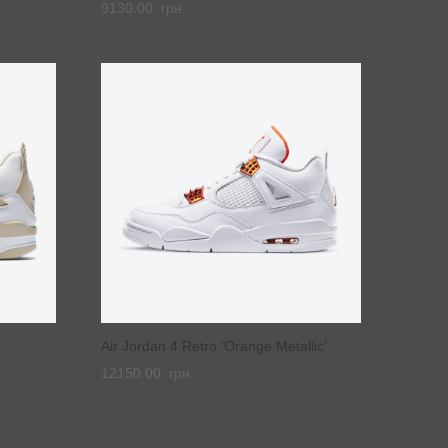
9130.00
грн.
Air Jordan 4 Retro ‘Orange Metallic’
12150.00
грн.