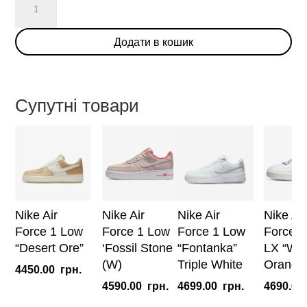
Ma
Mani?
Додати в кошик
re
x
Nike
Air
Супутні товари
Force
1
High
кількість
Nike Air
Nike Air
Nike Air
Nike Air
Force 1 Low
Force 1 Low
Force 1 Low
Force 1
“Desert Ore”
‘Fossil Stone
“Fontanka”
LX “Whi
(W)
Triple White
Orange 
4450.00
грн.
4590.00
грн.
4699.00
грн.
4690.00