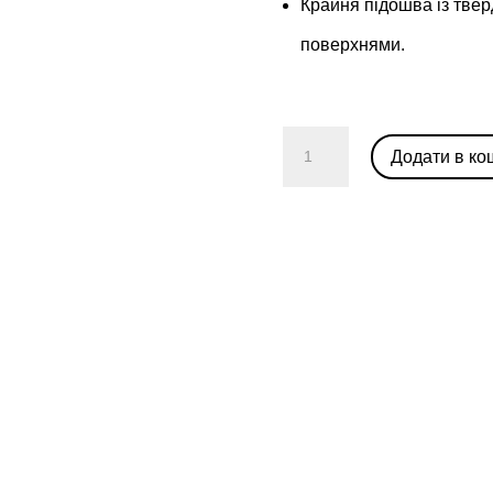
Крайня підошва із твер
поверхнями.
Air
Додати в ко
Jordan
1
Golf
Low
“Shadow”
кількість