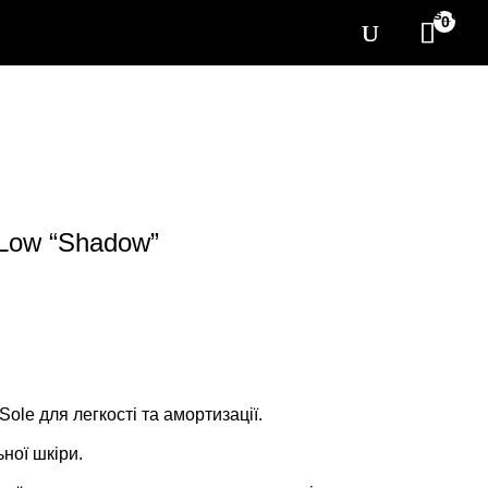
[yith_wcwl_items_coun
0
f Low “Shadow”
ole для легкості та амортизації.
ьної шкіри.