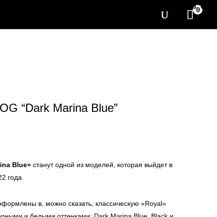
[yith_wcwl_items_coun
0
 OG “Dark Marina Blue”
rina Blue»
станут одной из моделей, которая выйдет в
22 года.
 оформлены в, можно сказать, классическую «Royal»
рными и белыми оттенками: Dark Marina Blue, Black и