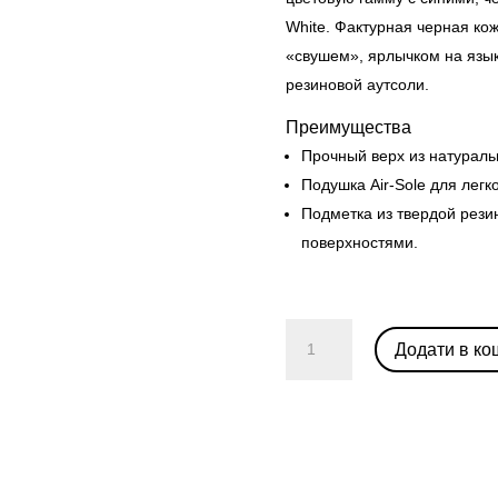
White. Фактурная черная ко
«свушем», ярлычком на язы
резиновой аутсоли.
Преимущества
Прочный верх из натураль
Подушка Air-Sole для легк
Подметка из твердой рези
поверхностями.
Air
Додати в ко
Jordan
1
High
OG
“Dark
Marina