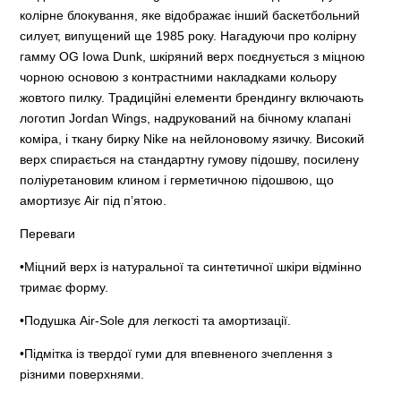
колірне блокування, яке відображає інший баскетбольний
силует, випущений ще 1985 року. Нагадуючи про колірну
гамму OG Iowa Dunk, шкіряний верх поєднується з міцною
чорною основою з контрастними накладками кольору
жовтого пилку. Традиційні елементи брендингу включають
логотип Jordan Wings, надрукований на бічному клапані
коміра, і ткану бирку Nike на нейлоновому язичку. Високий
верх спирається на стандартну гумову підошву, посилену
поліуретановим клином і герметичною підошвою, що
амортизує Air під п’ятою.
Переваги
•Міцний верх із натуральної та синтетичної шкіри відмінно
тримає форму.
•Подушка Air-Sole для легкості та амортизації.
•Підмітка із твердої гуми для впевненого зчеплення з
різними поверхнями.