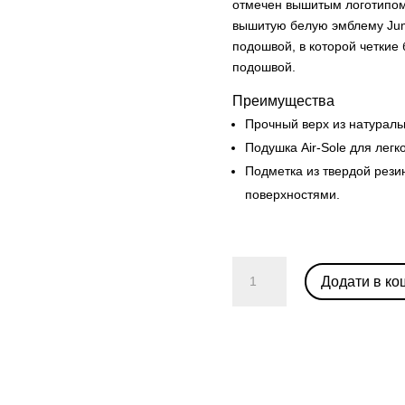
отмечен вышитым логотипом
вышитую белую эмблему Jum
подошвой, в которой четкие
подошвой.
Преимущества
Прочный верх из натураль
Подушка Air-Sole для легк
Подметка из твердой рези
поверхностями.
Air
Додати в ко
Jordan
1
Low
'Black
Medium
Grey'