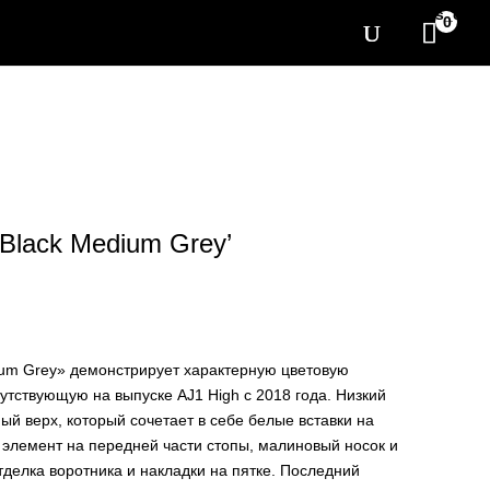
[yith_wcwl_items_coun
0
‘Black Medium Grey’
dium Grey» демонстрирует характерную цветовую
сутствующую на выпуске AJ1 High с 2018 года. Низкий
ый верх, который сочетает в себе белые вставки на
 элемент на передней части стопы, малиновый носок и
делка воротника и накладки на пятке. Последний