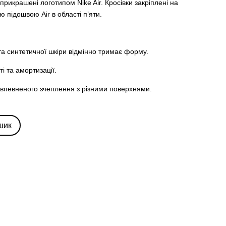
 прикрашені логотипом Nike Air. Кросівки закріплені на
ю підошвою Air в області п’яти.
 та синтетичної шкіри відмінно тримає форму.
ті та амортизації.
ля впевненого зчеплення з різними поверхнями.
шик