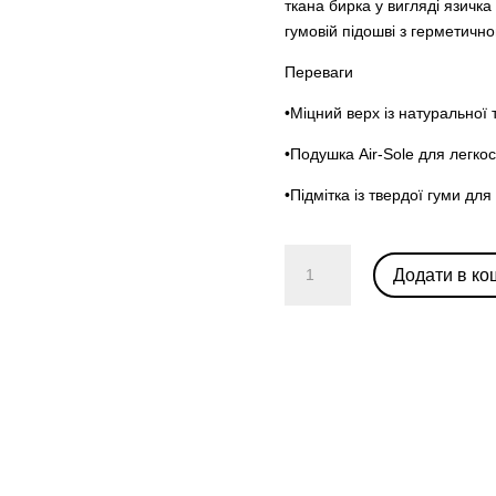
ткана бирка у вигляді язичка
гумовій підошві з герметично
Переваги
•Міцний верх із натуральної
•Подушка Air-Sole для легкос
•Підмітка із твердої гуми д
Air
Додати в ко
Jordan
1
Low
OG
'Starfish'
кількість