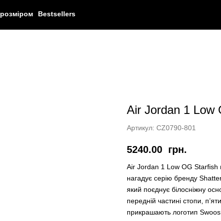
 розміром
Bestsellers
Air Jordan 1 Low 
Артикул:
CZ0790-801
5240.00
грн.
Air Jordan 1 Low OG Starfis
нагадує серію бренду Shatte
який поєднує білосніжну ос
передній частині стопи, п’ят
прикрашають логотип Swoosh,