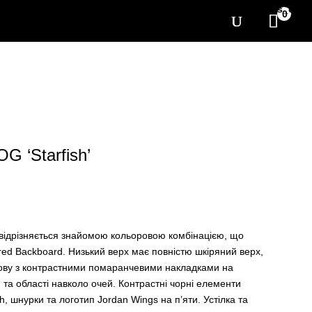
[yith_wcwl_items_coun
0
OG ‘Starfish’
h відрізняється знайомою кольоровою комбінацією, що
red Backboard. Низький верх має повністю шкіряний верх,
нову з контрастними помаранчевими накладками на
и та області навколо очей. Контрастні чорні елементи
 шнурки та логотип Jordan Wings на п’яти. Устілка та