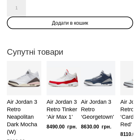
Air
Jordan
1
Додати в кошик
Low
'Shattered
Backboard'
кількість
Супутні товари
Air Jordan 3
Air Jordan 3
Air Jordan 3
Air Jor
Retro
Retro Tinker
Retro
Retro
Neapolitan
‘Air Max 1’
‘Georgetown’
‘Cardina
Dark Mocha
Red’
8490.00
грн.
8630.00
грн.
(W)
8110.00