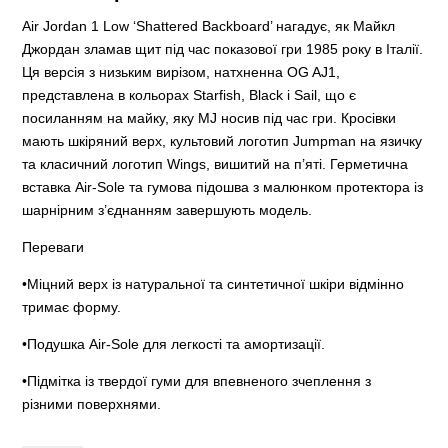
Air Jordan 1 Low ‘Shattered Backboard’ нагадує, як Майкл
Джордан зламав щит під час показової гри 1985 року в Італії.
Ця версія з низьким вирізом, натхненна OG AJ1,
представлена в кольорах Starfish, Black і Sail, що є
посиланням на майку, яку MJ носив під час гри. Кросівки
мають шкіряний верх, культовий логотип Jumpman на язичку
та класичний логотип Wings, вишитий на п’яті. Герметична
вставка Air-Sole та гумова підошва з малюнком протектора із
шарнірним з’єднанням завершують модель.
Переваги
•Міцний верх із натуральної та синтетичної шкіри відмінно
тримає форму.
•Подушка Air-Sole для легкості та амортизації.
•Підмітка із твердої гуми для впевненого зчеплення з
різними поверхнями.