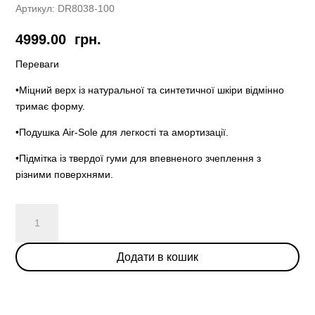
Артикул:
DR8038-100
4999.00
грн.
Переваги
•Міцний верх із натуральної та синтетичної шкіри відмінно
тримає форму.
•Подушка Air-Sole для легкості та амортизації.
•Підмітка із твердої гуми для впевненого зчеплення з
різними поверхнями.
Air
Jordan
1
Додати в кошик
Mid
'Paris'
кількість