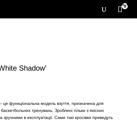
[yith_wcwl_items_coun
0
‘White Shadow’
– це функціональна модель взуття, призначена для
баскетбольних тренувань. Зроблені тільки з якісних
та зручними в експлуатації. Саме такі кросівки приведуть