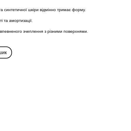
 та синтетичної шкіри відмінно тримає форму.
ті та амортизації.
ля впевненого зчеплення з різними поверхнями.
шик