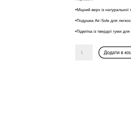
•Міцний верх із натуральної
•Подушка Air-Sole для легкос
•Підмітка із твердої гуми д
Air
Додати в ко
Jordan
1
Mid
'White
Shadow'
кількість