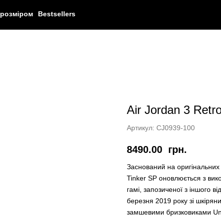
 розміром
Bestsellers
Air Jordan 3 Retro
Артикул:
CJ0939-100
8490.00
грн.
Заснований на оригінальних е
Tinker SP оновлюється з вик
гамі, запозиченої з іншого ві
березня 2019 року зі шкіря
замшевими бризковиками Uni