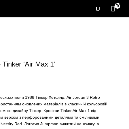
[yith_wcwl_items_coun
0
 Tinker ‘Air Max 1’
скізах ікони 1988 Тінкер Хетфілд, Air Jordan 3 Retro
ористанням оновлених матеріалів в класичній кольоровій
домого дизайну Тінкер. Кросівки Tinker Air Max 1 від
ним верхом з перфорованими деталями та сміливими
versity Red. Логотип Jumpman вишитий на язичку, а