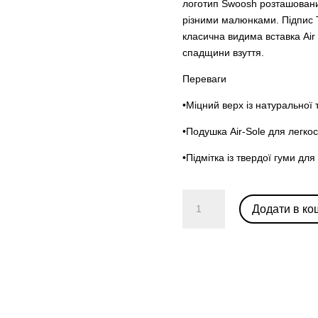
логотип Swoosh розташовани
різними малюнками. Підпис 
класична видима вставка Air 
спадщини взуття.
Переваги
•Міцний верх із натуральної
•Подушка Air-Sole для легкос
•Підмітка із твердої гуми д
Air
Додати в ко
Jordan
3
Retro
Tinker
'Air
Max
1'