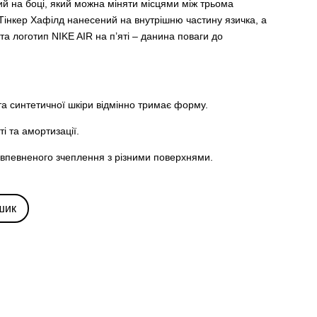
й на боці, який можна міняти місцями між трьома
Тінкер Хафілд нанесений на внутрішню частину язичка, а
та логотип NIKE AIR на п’яті – данина поваги до
 та синтетичної шкіри відмінно тримає форму.
ті та амортизації.
ля впевненого зчеплення з різними поверхнями.
шик