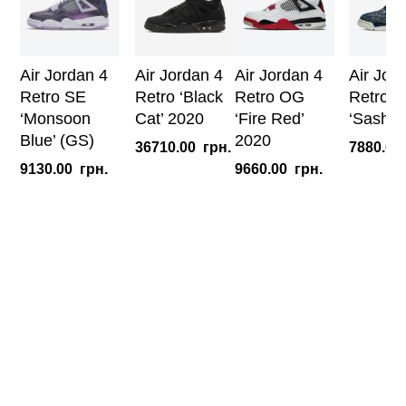
Air Jordan 4
Air Jordan 4
Air Jordan 4
Air Jor
Retro SE
Retro ‘Black
Retro OG
Retro 
‘Monsoon
Cat’ 2020
‘Fire Red’
‘Sashik
Blue’ (GS)
2020
36710.00
грн.
7880.00
9130.00
грн.
9660.00
грн.