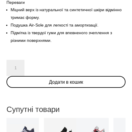
Переваги
Міцний верх із натуральної та синтетичної шкіри відмінно
тримає форму.
Подушка Air-Sole для легкості та амортизації.
Підмітка із твердої гуми для впевненого зчеплення з
різними поверхнями.
Air
Jordan
4
Додати в кошик
"Midnight
Navy"
кількість
Супутні товари