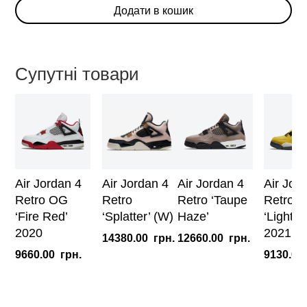
Додати в кошик
Retro
'Purple
Metallic'
кількість
Супутні товари
Air Jordan 4
Air Jordan 4
Air Jordan 4
Air Jor
Retro OG
Retro
Retro ‘Taupe
Retro
‘Fire Red’
‘Splatter’ (W)
Haze’
‘Lightni
2020
2021
14380.00
грн.
12660.00
грн.
9660.00
грн.
9130.00