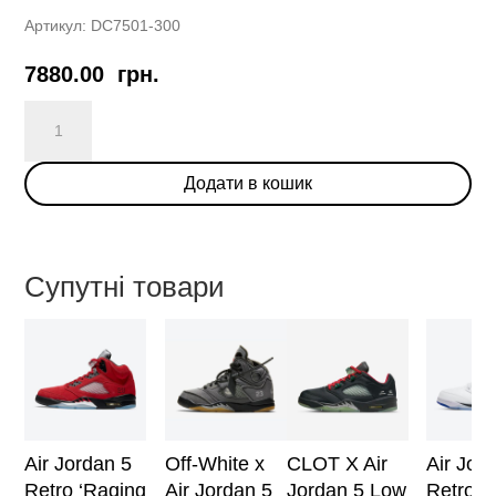
Артикул:
DC7501-300
7880.00
грн.
Air
Jordan
5
Додати в кошик
Retro
“Jade
Horizon”
кількість
Супутні товари
Air Jordan 5
Off-White x
CLOT X Air
Air Jor
Retro ‘Raging
Air Jordan 5
Jordan 5 Low
Retro ‘S