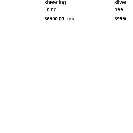
shearling
silver l
lining
heel ta
36590.00
грн.
39950.0