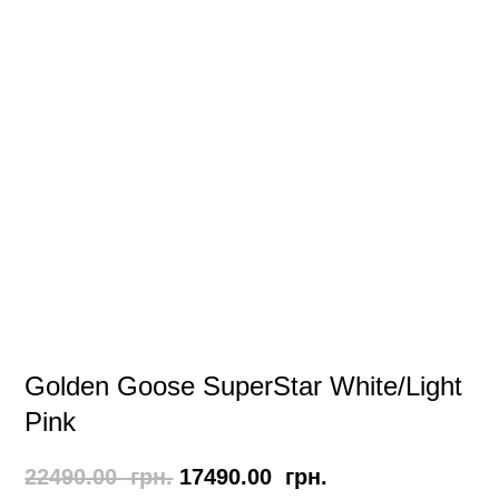
Golden Goose SuperStar White/Light
Pink
Оригінальна
Поточна
22490.00
грн.
17490.00
грн.