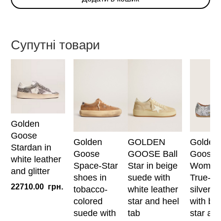
White/Light
Pink
кількість
Супутні товари
Цей
товар
має
кілька
варіантів.
Golden
Параметри
Goose
Golden
GOLDEN
Golden
можна
Stardan in
Goose
GOOSE Ball
Goose
вибрати
white leather
Space-Star
Star in beige
Women
на
and glitter
shoes in
suede with
True-Sta
сторінці
22710.00
грн.
tobacco-
white leather
silver s
товару
colored
star and heel
with bla
suede with
tab
star an