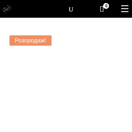
[yith_wcwl_items_coun
0
Розпродаж!