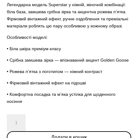
ціна:
ціна:
Легендарна модель Superstar у ніжній, жіночній комбінації:
22490.00
17490.00
біла база, замшева срібна зірка та акцентна рожева п’ятка.
грн..
грн..
Фірмовий вінтажний ефект, ручне оздоблення та преміальні
матеріали роблять цю пару особливою у кожному образі.
Особливості моделі:
• Біла шкіра преміум-класу
• Срібна замшева зірка — впізнаваний акцент Golden Goose
• Рожева п’ятка з логотипом — ніжний контраст
• Фірмовий вінтажний ефект на підошві
• Комфортна посадка та м’яка устілка для щоденного
носіння
Golden
Goose
SuperStar
Додати в кошик