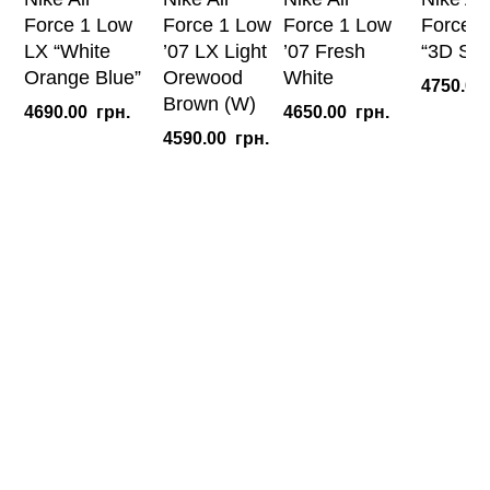
Force 1 Low
Force 1 Low
Force 1 Low
Force 1
LX “White
’07 LX Light
’07 Fresh
“3D Sw
Orange Blue”
Orewood
White
4750.00
Brown (W)
4690.00
грн.
4650.00
грн.
4590.00
грн.