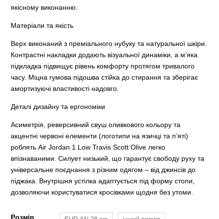
якісному виконанню.
Матеріали та якість
Верх виконаний з преміального нубуку та натуральної шкіри.
Контрастні накладки додають візуальної динаміки, а м’яка
підкладка підвищує рівень комфорту протягом тривалого
часу. Міцна гумова підошва стійка до стирання та зберігає
амортизуючі властивості надовго.
Деталі дизайну та ергономіки
Асиметрія, реверсивний свуш оливкового кольору та
акцентні червоні елементи (логотипи на язичці та п’яті)
роблять Air Jordan 1 Low Travis Scott Olive легко
впізнаваними. Силует низький, що гарантує свободу руху та
універсальне поєднання з різним одягом – від джинсів до
піджака. Внутрішня устілка адаптується під форму стопи,
дозволяючи користуватися кросівками щодня без утоми.
Розмір