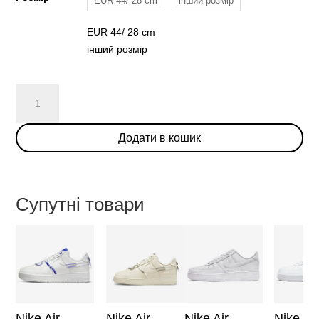
EUR 44/ 28 cm
інший розмір
EUR 44/ 28 cm
інший розмір
Jordan
1
Low
Додати в кошик
x
Travis
Scott
Olive
Супутні товари
кількість
Nike Air
Nike Air
Nike Air
Nike Air