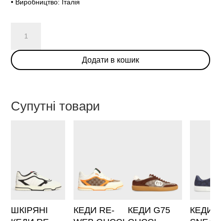
• Виробництво: Італія
КРОСІВКИ
2.0
GUCCI
Додати в кошик
814040
125/1I5
кількість
Супутні товари
ШКІРЯНІ
КЕДИ RE-
КЕДИ G75
КЕДИ