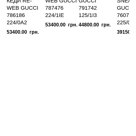
КЕДИ RE-
WEB GUCCI
GUCCI
SNEAK
WEB GUCCI
787476
791742
GUCCI
786186
224/1IE
125/1I3
760775
224/0A2
225/0F
53400.00
грн.
44800.00
грн.
53400.00
грн.
39150.0