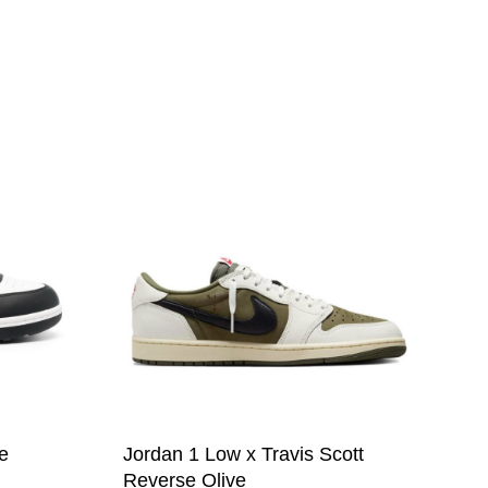
Цей
товар
має
кілька
варіантів.
Параметри
можна
вибрати
на
сторінці
товару
e
Jordan 1 Low x Travis Scott
Reverse Olive