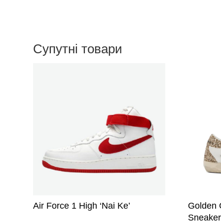
Супутні товари
Цей
товар
має
кілька
варіантів.
Параметр
можна
вибрати
на
сторінці
товару
Air Force 1 High ‘Nai Ke’
Golden 
Sneaker