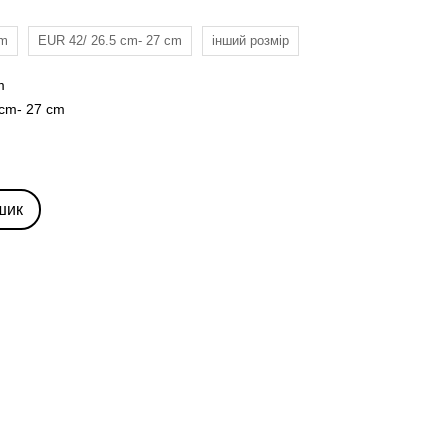
cm
EUR 42/ 26.5 cm- 27 сm
інший розмір
m
 cm- 27 сm
шик