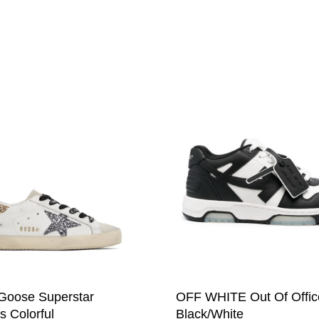
Цей
товар
має
кілька
варіантів.
и
Параметри
можна
вибрати
на
сторінці
товару
OFF WHITE Out Of Offic
Goose Superstar
Black/White
s Colorful