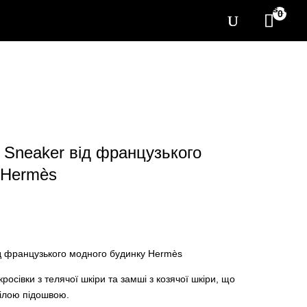
[yith_wcwl_items_coun
0
 Sneaker від французького
 Hermès
д французького модного будинку Hermès
кросівки з телячої шкіри та замші з козячої шкіри, що
білою підошвою.