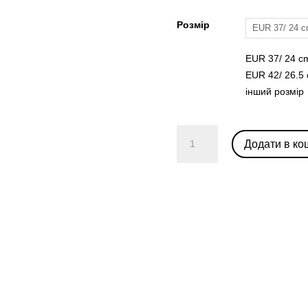
Розмір
EUR 37/ 24 
EUR 37/ 24 c
EUR 42/ 26.5
інший розмір
Модель
Додати в ко
Bouncing
Sneaker
від
французького
модного
будинку
Hermès
кількість