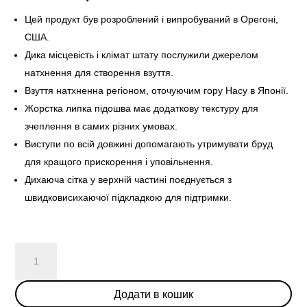
Цей продукт був розроблений і випробуваний в Орегоні,
США.
Дика місцевість і клімат штату послужили джерелом
натхнення для створення взуття.
Взуття натхненна регіоном, оточуючим гору Насу в Японії.
Жорстка липка підошва має додаткову текстуру для
зчеплення в самих різних умовах.
Виступи по всій довжині допомагають утримувати бруд
для кращого прискорення і уповільнення.
Дихаюча сітка у верхній частині поєднується з
швидковисихаючої підкладкою для підтримки.
Nike
ACG
Terra
Додати в кошик
Antarktik