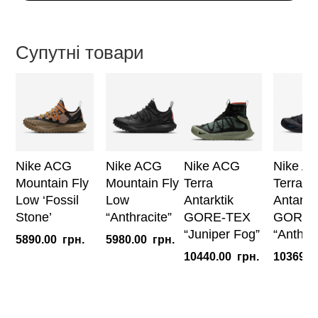
GORE-
TEX
"Summit
Супутні товари
White"
кількість
Nike ACG
Nike ACG
Nike ACG
Nike A
Mountain Fly
Mountain Fly
Terra
Terra
Low ‘Fossil
Low
Antarktik
Antarkti
Stone’
“Anthracite”
GORE-TEX
GORE-
“Juniper Fog”
“Anthrac
5890.00
грн.
5980.00
грн.
10440.00
грн.
10369.0