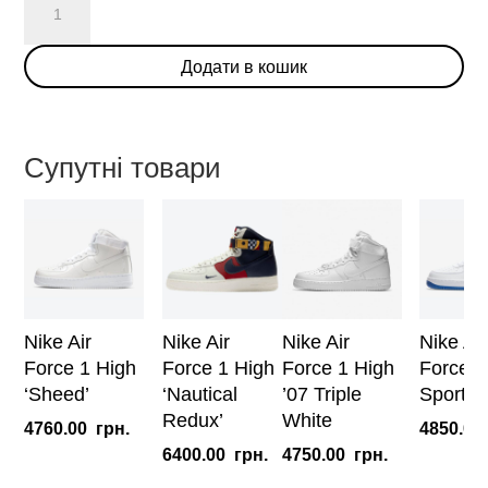
Air
Force
Додати в кошик
1
High
'China
Hoop
Супутні товари
Dreams'
кількість
Nike Air
Nike Air
Nike Air
Nike Air
Force 1 High
Force 1 High
Force 1 High
Force 1
‘Sheed’
‘Nautical
’07 Triple
Sport ‘K
Redux’
White
4760.00
грн.
4850.00
6400.00
грн.
4750.00
грн.