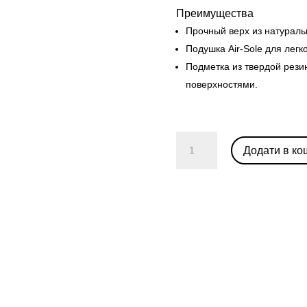
Преимущества
Прочный верх из натураль
Подушка Air-Sole для легк
Подметка из твердой рези
поверхностями.
Nike
Додати в ко
Air
Force
1
Low
'Barely
Volt'
(W)
кількість