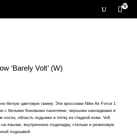
[yith_wcwl_items_coun
0
ow ‘Barely Volt’ (W)
но-белую цветовую гамму. Эти кроссовки Nike Air Force 1
жи с белыми боковыми панелями, черными накладками и
 носок, область лодыжки и пятку из гладкой кожи. Volt
 на язычке, внутреннюю подкладку, стельки и резиновую
чной подошвой.