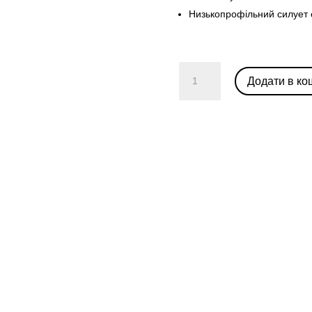
Низькопрофільний силует 
Nike
Додати в ко
Air
Force
1
Low
"Cut
Out
Swoosh
Grey"
кількість