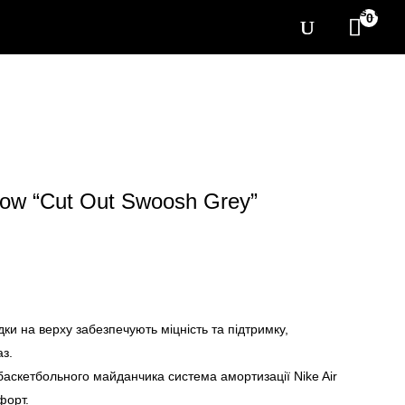
[yith_wcwl_items_coun
0
 Low “Cut Out Swoosh Grey”
ки на верху забезпечують міцність та підтримку,
з.
аскетбольного майданчика система амортизації Nike Air
форт.