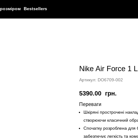
 розміром
Bestsellers
Nike Air Force 1
Артикул:
DO6709-002
5390.00
грн.
Переваги
Шкіряні прострочені наклад
створюючи класичний обра
Спочатку розроблена для б
забезпечує легкість та ком