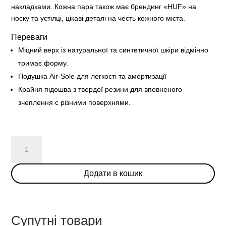
накладками. Кожна пара також має брендинг «HUF» на
носку та устілці, цікаві деталі на честь кожного міста.
Переваги
Міцний верх із натуральної та синтетичної шкіри відмінно
тримає форму.
Подушка Air-Sole для легкості та амортизації
Крайня підошва з твердої резини для впевненого
зчеплення с різними поверхнями.
HUF
x
Nike
Додати в кошик
SB
Dunk
Low
“New
Супутні товари
York