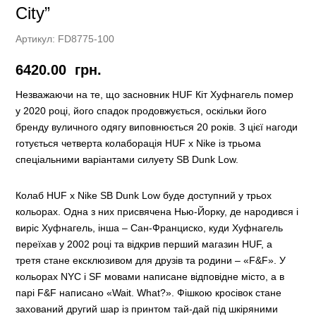
City”
Артикул:
FD8775-100
6420.00
грн.
Незважаючи на те, що засновник HUF Кіт Хуфнагель помер
у 2020 році, його спадок продовжується, оскільки його
бренду вуличного одягу виповнюється 20 років. З цієї нагоди
готується четверта колаборація HUF x Nike із трьома
спеціальними варіантами силуету SB Dunk Low.
Колаб HUF x Nike SB Dunk Low буде доступний у трьох
кольорах. Одна з них присвячена Нью-Йорку, де народився і
виріс Хуфнагель, інша – Сан-Франциско, куди Хуфнагель
переїхав у 2002 році та відкрив перший магазин HUF, а
третя стане ексклюзивом для друзів та родини – «F&F». У
кольорах NYC і SF мовами написане відповідне місто, а в
парі F&F написано «Wait. What?». Фішкою кросівок стане
захований другий шар із принтом тай-дай під шкіряними