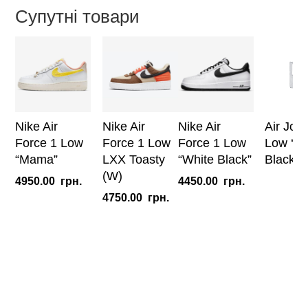
Use'
Супутні товари
кількість
Nike Air
Nike Air
Nike Air
Air Jor
Force 1 Low
Force 1 Low
Force 1 Low
Low ‘Tri
“Mama”
LXX Toasty
“White Black”
Black’
(W)
4950.00
грн.
4450.00
грн.
4750.00
грн.