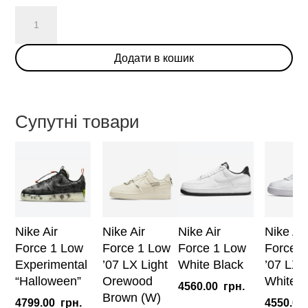
Nike
Air
Force
Додати в кошик
1
Low
'First
Use'
Супутні товари
(W)
кількість
Nike Air
Nike Air
Nike Air
Nike Air
Force 1 Low
Force 1 Low
Force 1 Low
Force 1
Experimental
’07 LX Light
White Black
’07 LX T
“Halloween”
Orewood
White (
4560.00
грн.
Brown (W)
4799.00
грн.
4550.00