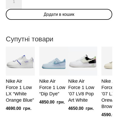
Air
Force
Додати в кошик
1
Low
'Hangeul
Day'
Супутні товари
(W)
кількість
Nike Air
Nike Air
Nike Air
Nike Air
Force 1 Low
Force 1 Low
Force 1 Low
Force 1
LX “White
“Dip Dye”
’07 LV8 Pop
’07 LX L
Orange Blue”
Art White
Orewoo
4850.00
грн.
Brown 
4690.00
грн.
4650.00
грн.
4590.00