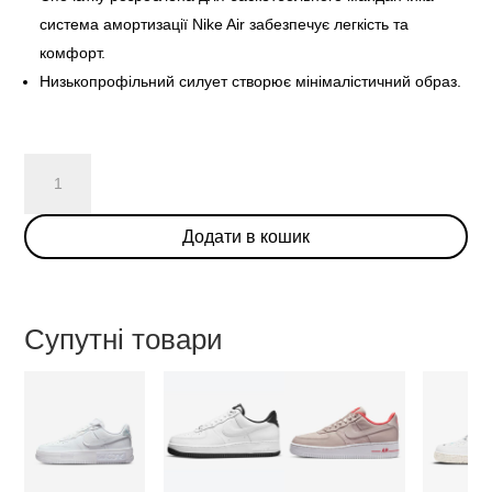
система амортизації Nike Air забезпечує легкість та
комфорт.
Низькопрофільний силует створює мінімалістичний образ.
Nike
Air
Force
Додати в кошик
1
Low
"Light
Armory
Супутні товари
Blue"
кількість