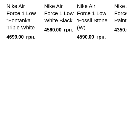
Nike Air
Nike Air
Nike Air
Nike Air
Force 1 Low
Force 1 Low
Force 1 Low
Force 1
“Fontanka”
White Black
‘Fossil Stone
Paint Sp
Triple White
(W)
4560.00
грн.
4350.00
4699.00
грн.
4590.00
грн.