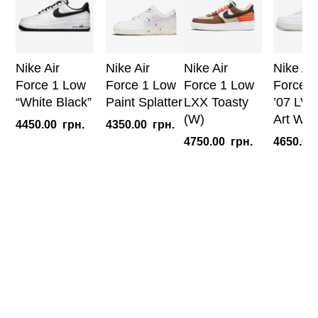
Nike Air
Nike Air
Nike Air
Nike Air
Force 1 Low
Force 1 Low
Force 1 Low
Force 1
“White Black”
Paint Splatter
LXX Toasty
’07 LV8
(W)
Art Whi
4450.00
грн.
4350.00
грн.
4750.00
грн.
4650.00