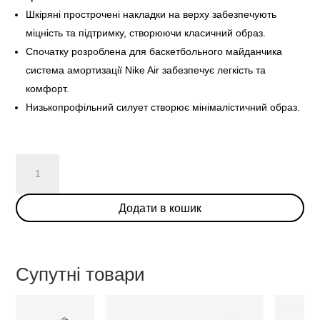
Шкіряні прострочені накладки на верху забезпечують
міцність та підтримку, створюючи класичний образ.
Спочатку розроблена для баскетбольного майданчика
система амортизації Nike Air забезпечує легкість та
комфорт.
Низькопрофільний силует створює мінімалістичний образ.
Nike
Air
Force
Додати в кошик
1
Low
“NAI-
KE”
Супутні товари
кількість