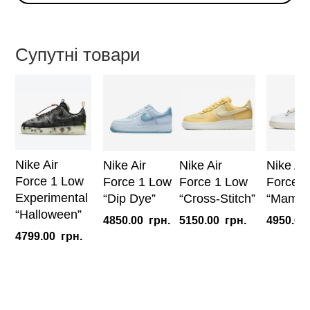
Low
'P(Her)spective'
(W)
Супутні товари
кількість
Nike Air
Nike Air
Nike Air
Nike Air
Force 1 Low
Force 1 Low
Force 1 Low
Force 1
Experimental
“Dip Dye”
“Cross-Stitch”
“Mama”
“Halloween”
4850.00
грн.
5150.00
грн.
4950.00
4799.00
грн.