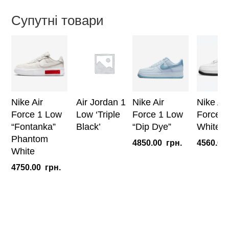
Blue”
Супутні товари
(W)
кількість
Nike Air
Air Jordan 1
Nike Air
Nike Air
Force 1 Low
Low ‘Triple
Force 1 Low
Force 1
“Fontanka”
Black’
“Dip Dye”
White B
Phantom
4850.00
грн.
4560.00
White
4750.00
грн.