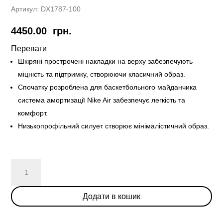
Артикул:
DX1787-100
4450.00
грн.
Переваги
Шкіряні прострочені накладки на верху забезпечують
міцність та підтримку, створюючи класичний образ.
Спочатку розроблена для баскетбольного майданчика
система амортизації Nike Air забезпечує легкість та
комфорт.
Низькопрофільний силует створює мінімалістичний образ.
Nike
Air
Force
Додати в кошик
1
Low
“Photo