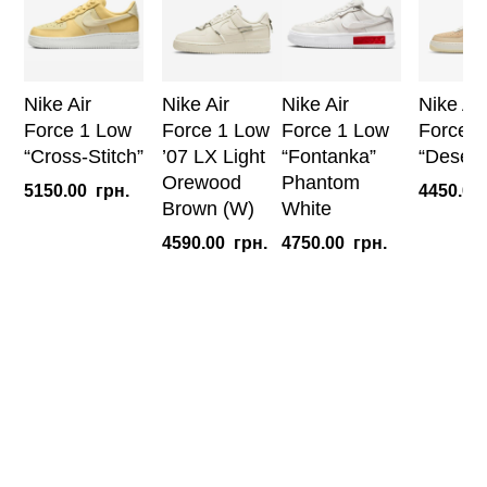
Nike Air
Nike Air
Nike Air
Nike Air
Force 1 Low
Force 1 Low
Force 1 Low
Force 1
“Cross-Stitch”
’07 LX Light
“Fontanka”
“Desert
Orewood
Phantom
5150.00
грн.
4450.00
Brown (W)
White
4590.00
грн.
4750.00
грн.