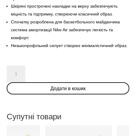
Шкіряні прострочені накладки на верху забезпечують
міцність та підтримку, створюючи класичний образ.
Спочатку розроблена для баскетбольного майданчика
система амортизації Nike Air забезпечує легкість та
комфорт.
Низькопрофільний силует створює мінімалістичний образ.
Nike
Air
Force
Додати в кошик
1
Low
"Team
Red"
Супутні товари
кількість