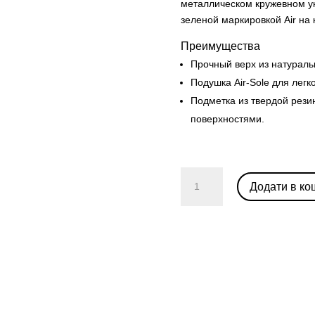
металлическом кружевном ук
зеленой маркировкой Air на
Преимущества
Прочный верх из натураль
Подушка Air-Sole для легк
Подметка из твердой рези
поверхностями.
Nike
Додати в ко
Air
Force
1
Low
"White
Multi
Pastel"
(W)