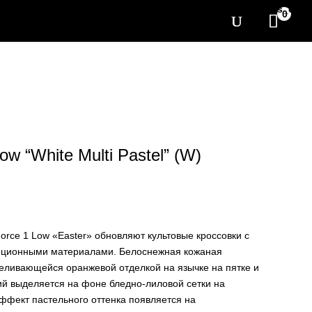
[yith_wcwl_items_coun
0
Low “White Multi Pastel” (W)
Force 1 Low «Easter» обновляют культовые кроссовки с
иционными материалами. Белоснежная кожаная
еливающейся оранжевой отделкой на язычке на пятке и
ий выделяется на фоне бледно-лиловой сетки на
ффект пастельного оттенка появляется на