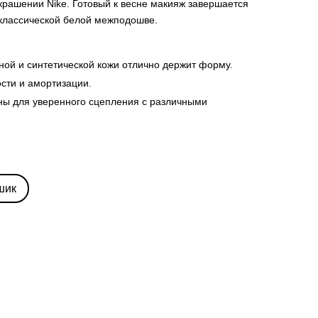
рашении Nike. Готовый к весне макияж завершается
 классической белой межподошве.
ной и синтетической кожи отлично держит форму.
ости и амортизации.
ны для уверенного сцепления с различными
шик