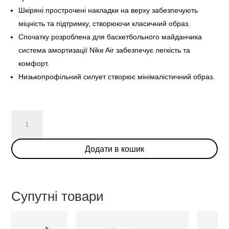
Шкіряні прострочені накладки на верху забезпечують
міцність та підтримку, створюючи класичний образ.
Спочатку розроблена для баскетбольного майданчика
система амортизації Nike Air забезпечує легкість та
комфорт.
Низькопрофільний силует створює мінімалістичний образ.
Nike
Air
Force
Додати в кошик
1
Low
White
Red
Супутні товари
кількість