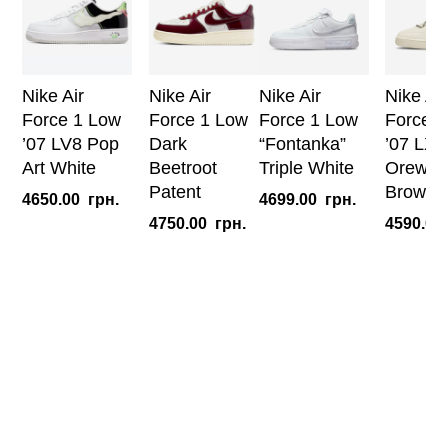
Nike Air
Nike Air
Nike Air
Nike Air
Force 1 Low
Force 1 Low
Force 1 Low
Force 1
’07 LV8 Pop
Dark
“Fontanka”
’07 LX L
Art White
Beetroot
Triple White
Orewoo
Patent
Brown 
4650.00
грн.
4699.00
грн.
4750.00
грн.
4590.00