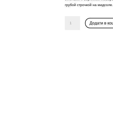
грубой строчкой на мидсоле
Nike
Додати в ко
Air
Force
1
Luxe
“Black
Gum”
кількість