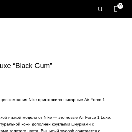
[yith_wcwl_items_coun
0
Luxe “Black Gum”
цев компания Nike приготовила шикарные Air Force 1
ой низкой модели от Nike — это новые Air Force 1 Luxe.
атуральной кожи дополнен круглыми шнурками с
ами золотого цвета. Вышитый swoosh сочетается с