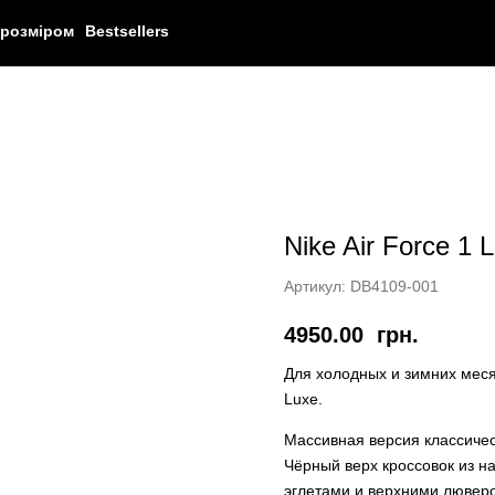
 розміром
Bestsellers
Nike Air Force 1 
Артикул:
DB4109-001
4950.00
грн.
Для холодных и зимних меся
Luxe.
Массивная версия классическ
Чёрный верх кроссовок из н
эглетами и верхними люверс