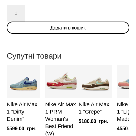
Nike
Air
Max
Додати в кошик
1
"Safari
Cobblestone"
(W)
Супутні товари
кількість
Nike Air Max
Nike Air Max
Nike Air Max
Nike Ai
1 “Dirty
1 PRM
1 “Crepe”
1 “Light
Denim”
Woman’s
Madder
5180.00
грн.
Best Friend
5599.00
грн.
4550.00
(W)