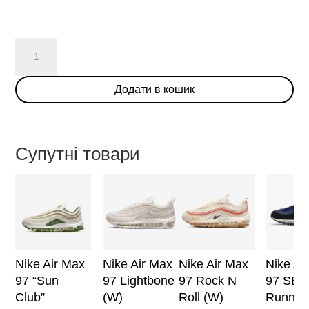
Nike
Air
Max
Додати в кошик
97
Kaomoji
кількість
Супутні товари
Nike Ai
Nike Air Max
Nike Air Max
Nike Air Max
97 SE
97 “Sun
97 Lightbone
97 Rock N
Runnin
Club”
(W)
Roll (W)