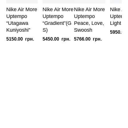
Nike Air More
Nike Air More
Nike Air More
Nike Ai
Uptempo
Uptempo
Uptempo
Uptemp
“Utagawa
“Gradient”(G
Peace, Love,
Light Ci
Kuniyoshi”
S)
Swoosh
5950.00
5150.00
грн.
5450.00
грн.
5766.00
грн.