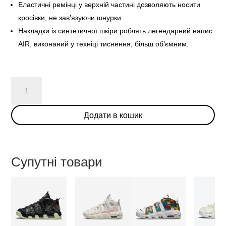
Еластичні ремінці у верхній частині дозволяють носити
кросівки, не зав’язуючи шнурки.
Накладки із синтетичної шкіри роблять легендарний напис
AIR, виконаний у техніці тиснення, більш об’ємним.
Nike
Air
More
Додати в кошик
Uptempo
Bulls
Hoops
Pack
Супутні товари
кількість