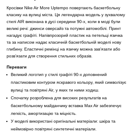
Кросівки Nike Air More Uptempo повертають баскетбольну
класику на вулиці міста. Ця легендарна модель у зухвалому
стилі AIR виконана в дусі середини 90-х, коли в моді були
великі речі: джинси оверсайз та потужні автомобілі. Принт
нагадує графіті. Напівпрозорий пластик на петельці язичка
та за написом надає класичній баскетбольній моделі нову
глибину. Еластичні ремінці на язичку можна зав’язати або
розв’язати для створення стильних образів.
Переваги
Великий логотип у стилі графіті 90-х доповнений
пластиковим контуром яскравого кольору, який символізує
вулиці та повітряні Air, у яких ти ними ходиш.
Спочатку розроблена для високих результатів на
баскетбольному майданчику вставка Max Air забезпечує
легкість, амортизацію та міцність.
У моделі використані оригінальні матеріали: шкіра та
неймовірно повітряні синтетичні матеріали.