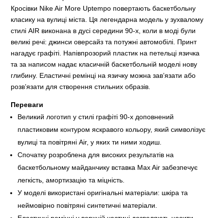
Кросівки Nike Air More Uptempo повертають баскетбольну
класику на вулиці міста. Ця легендарна модель у зухвалому
стилі AIR виконана в дусі середини 90-х, коли в моді були
великі речі: джинси оверсайз та потужні автомобілі. Принт
нагадує графіті. Напівпрозорий пластик на петельці язичка
та за написом надає класичній баскетбольній моделі нову
глибину. Еластичні ремінці на язичку можна зав’язати або
розв’язати для створення стильних образів.
Переваги
Великий логотип у стилі графіті 90-х доповнений
пластиковим контуром яскравого кольору, який символізує
вулиці та повітряні Air, у яких ти ними ходиш.
Спочатку розроблена для високих результатів на
баскетбольному майданчику вставка Max Air забезпечує
легкість, амортизацію та міцність.
У моделі використані оригінальні матеріали: шкіра та
неймовірно повітряні синтетичні матеріали.
Еластичні ремінці у верхній частині дозволяють носити