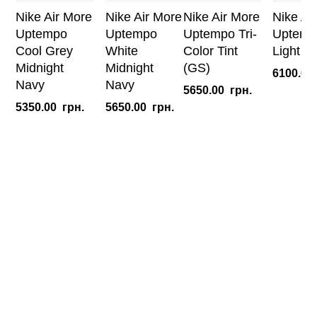
Nike Air More
Nike Air More
Nike Air More
Nike Ai
Uptempo
Uptempo
Uptempo Tri-
Uptemp
Cool Grey
White
Color Tint
Light A
Midnight
Midnight
(GS)
6100.00
Navy
Navy
5650.00
грн.
5350.00
грн.
5650.00
грн.