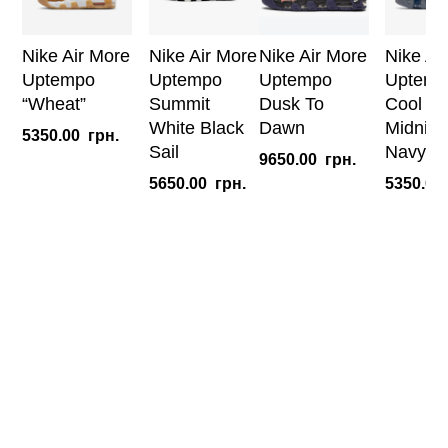
Nike Air More
Nike Air More
Nike Air More
Nike Ai
Uptempo
Uptempo
Uptempo
Uptemp
Summit
“Wheat”
Dusk To
Cool Gr
White Black
Dawn
Midnigh
5350.00
грн.
Sail
Navy
9650.00
грн.
5650.00
грн.
5350.00