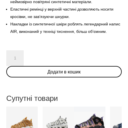
неймовірно повітряні синтетичні матеріали.
Еластичні ремінці у верхній частині дозволяють носити
кросівки, не зав’язуючи шнурки.
Накладки із синтетичної шкіри роблять легендарний напис
AIR, виконаний у техніці тиснення, більш об’ємним.
Nike
Air
More
Додати в кошик
Uptempo
Tri-
Color
Tint
Супутні товари
(GS)
кількість