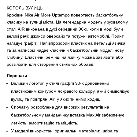
КОРОЛЬ ВУЛИЦЬ
Кросівки Nike Air More Uptempo повертають баскетбольну
класику на вулиці міста. Ця легендарна модель у зухвалому
стилі AIR виконана в дусі середини 90-х, коли в моді були
великі речі: джинси оверсайз та потужні автомобілі. Принт
нагадує графіті. Напівпрозорий пластик на петельці язичка
та за написом надає класичній баскетбольній моделі нову
глибину. Еластичні ремінці на язичку можна зав’язати або
розв’язати для створення стильних образів.
Переваги
Великий логотип у стилі графіті 90-х доповнений
пластиковим контуром яскравого кольору, який символізує
вулиці та повітряні Air, у яких ти ними ходиш.
Спочатку розроблена для високих результатів на
баскетбольному майданчику вставка Max Air забезпечує
легкість, амортизацію та міцність.
У моделі використані оригінальні матеріали: шкіра та