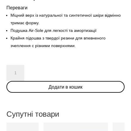
Переваги
Міцний верх із натуральної та синтетичної шкіри відмінно
тримає форму.
Подушка Air-Sole для легкості та амортизації
Крайня підошва з твердої резини для впевненого
зчеплення с різними поверхнями.
Nike
Dunk
Low
Додати в кошик
Disrupt
“Hyper
Crimson”
(W)
Супутні товари
кількість