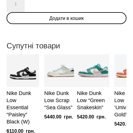
Dunk
Low
Додати в кошик
'Green
Strike'
(W)
кількість
Супутні товари
Nike Dunk
Nike Dunk
Nike Dunk
Nike D
Low
Low Scrap
Low “Green
Low
Essential
“Sea Glass”
Snakeskin”
‘Univers
“Paisley”
Gold’ (
5440.00
грн.
5420.00
грн.
Black (W)
5420.00
6110.00
грн.